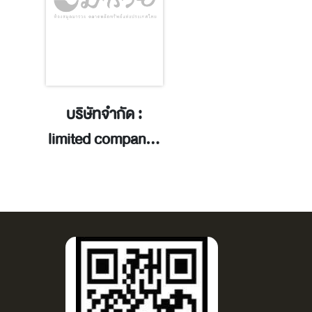
บริษัทจำกัด :
สิทธิในความเป็น
limited company /
ส่วนตัว : right
พัฒนาพร โกว
privacy / ปิยะ
พัฒนกิจ.
บุญอร่ามเรือ