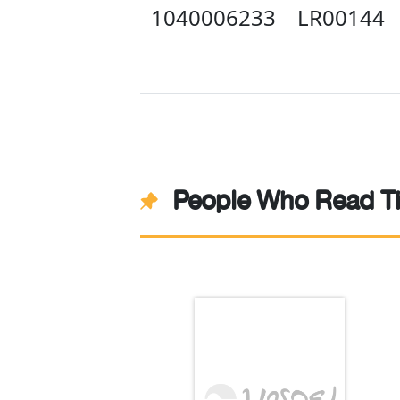
1040006233
LR00144
People Who Read Th