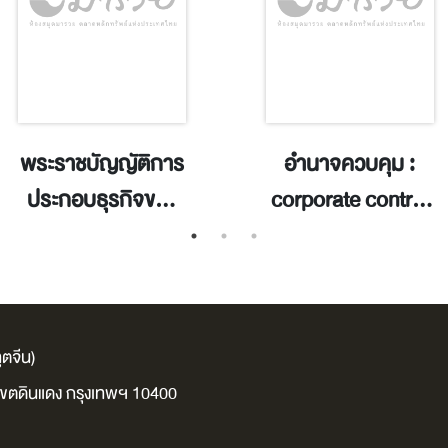
พระราชบัญญัติการ
อำนาจควบคุม :
ประกอบธุรกิจของ
corporate control
คนต่างด้าว พ.ศ.
/ พัฒนาพร โกว
2542. / กรมพัฒนา
พัฒนกิจ.
ธุรกิจการค้า
กระทรวงพาณิชย์.
ตจีน)
ง เขตดินแดง กรุงเทพฯ 10400