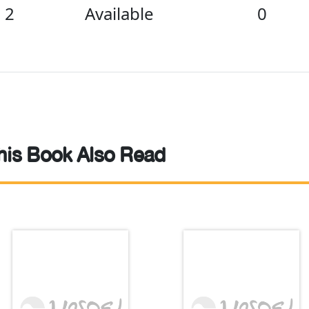
2
Available
0
is Book Also Read