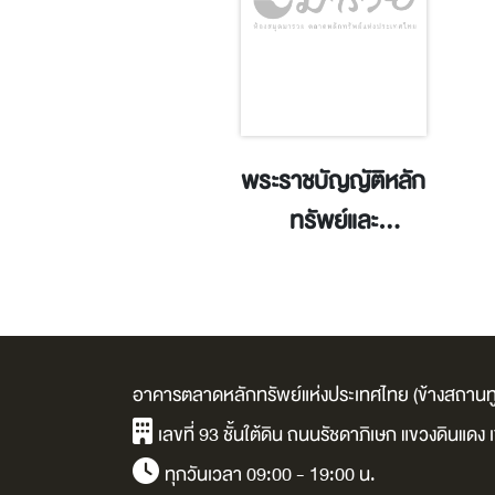
รดำเนินคดีแบบ
พระราชบัญญัติหลัก
ุ่ม :ตัวอย่างคดี
ทรัพย์และ
ักทรัพย์ / ธานิศ
ตลาดหลักทรัพย์
เกศวพิทักษ์.
พ.ศ.๒๕๓๕ = ฉบับ
ประมวลถึงปี 2562 /
สำนักงานคณะ
อาคารตลาดหลักทรัพย์แห่งประเทศไทย (ข้างสถานทู
กรรมการกำกับหลัก
เลขที่ 93 ชั้นใต้ดิน ถนนรัชดาภิเษก แขวงดินแด
ทรัพย์และ
ทุกวันเวลา 09:00 - 19:00 น.