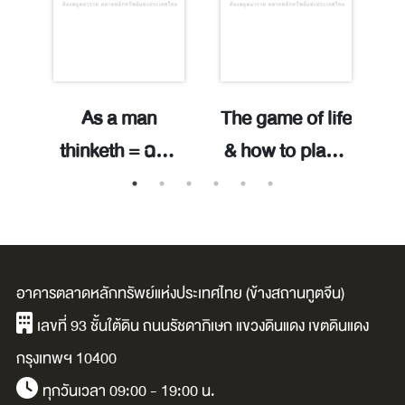
:
As a man
The game of life
เ
่า
thinketh = ฉบับ
& how to play it
แปลภาษาไทย /
/ ซินน์, ฟลอเรนซ์
ยิ
ยน
อัลเลน, เจมส์.
สโคเวลล์.
ส
อาคารตลาดหลักทรัพย์แห่งประเทศไทย (ข้างสถานทูตจีน)
.
โ
เลขที่ 93 ชั้นใต้ดิน ถนนรัชดาภิเษก แขวงดินแดง เขตดินแดง
หา
กรุงเทพฯ 10400
ทุกวันเวลา 09:00 - 19:00 น.