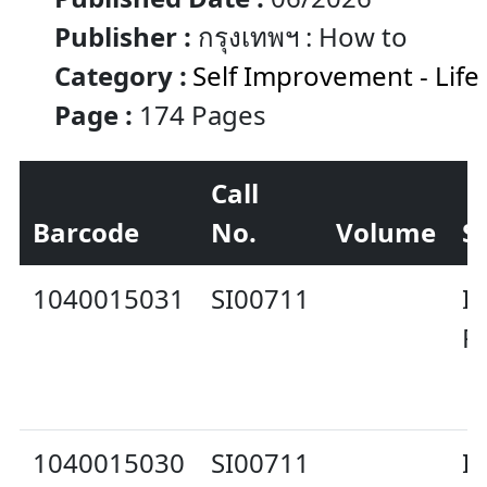
Publisher :
กรุงเทพฯ : How to
Category :
Self Improvement - Life
Page :
174 Pages
Call
Barcode
No.
Volume
S
1040015031
SI00711
In
P
1040015030
SI00711
In