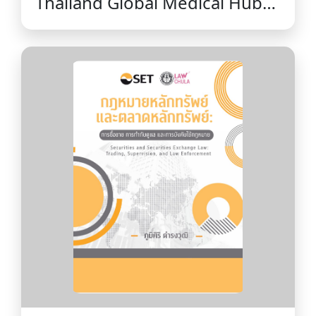
Thailand Global Medical Hub
Fund - Bridging Equitable
Well-being and Holistic
Healthcare Innovation by
Capital Market Mechanism