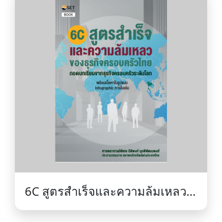
6C สูตรสำเร็จและความล้มเหลว
ของธุรกิจครอบครัวไทย : ถอดบท