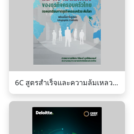
6C สูตรสำเร็จและความล้มเหลว
ของธุรกิจครอบครัวไทย : ถอดบท
เรียนจากธุรกิจครอบครัวระดับ
โลก