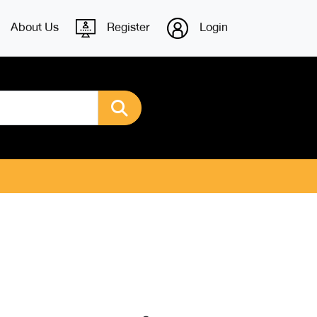
About Us
Register
Login