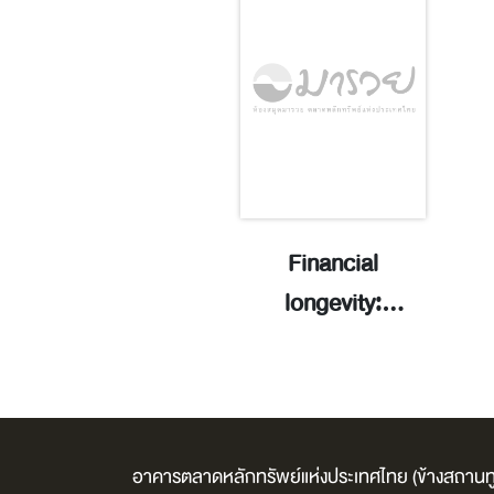
รเงินส่วนบุคคล
Financial
01 = Persona
longevity:
ance 101 / มิลล์,
increase your
อัลเฟรด.
wealth span,
spend money
guilt-free, and
อาคารตลาดหลักทรัพย์แห่งประเทศไทย (ข้างสถานทู