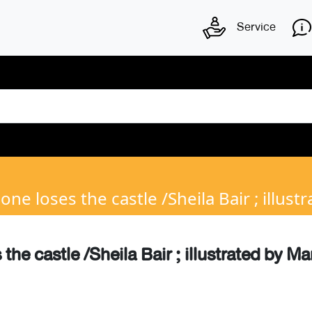
Service
ne loses the castle /Sheila Bair ; illus
the castle /Sheila Bair ; illustrated by M