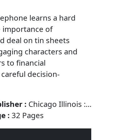
rsephone learns a hard
 importance of
d deal on tin sheets
engaging characters and
s to financial
 careful decision-
lisher :
Chicago Illinois :
ert Whitman & Company
e :
32 Pages