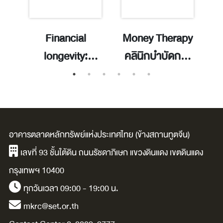
Financial
Money Therapy
H
an
longevity:
คลินิกบำบัดการ
increase your
เงินใกล้ฉัน / ธน
to
wealth span,
ศักดิ์ วหาวิศาล.
d
spend money
f
e,
guilt-free, and
t
อาคารตลาดหลักทรัพย์แห่งประเทศไทย (ข้างสถานทูตจีน)
—
gain the
d
เลขที่ 93 ชั้นใต้ดิน ถนนรัชดาภิเษก แขวงดินแดง เขตดินแดง
confidence to
กรุงเทพฯ 10400
in
enjoy your
ทุกวันเวลา 09:00 - 19:00 น.
by
bigger future /
mkrc@set.or.th
Michael Merlin.