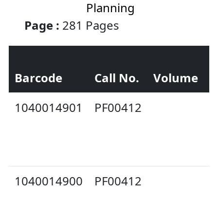
Planning
Page :
281 Pages
Barcode
Call No.
Volume
S
1040014901
PF00412
O
H
1040014900
PF00412
C