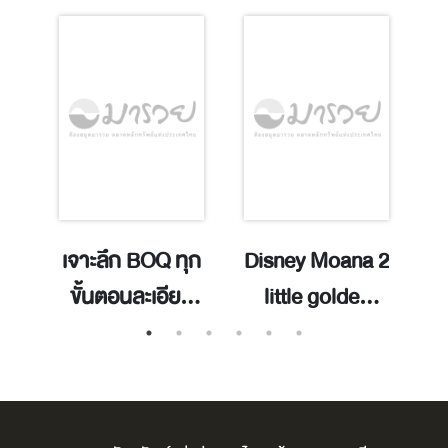
ใน
เจาะลึก BOQ ทุก
Disney Moana 2
พร
ขั้นตอนละเอียด
little golden
ัย
ยิบ เนื้อหาครบจบ
book / adapted
ในเล่มเดียว
by Paula Fuga ;
สำหรับผู้รับเหมา
illustrated by
และเจ้าของ
Alex Cho.
r