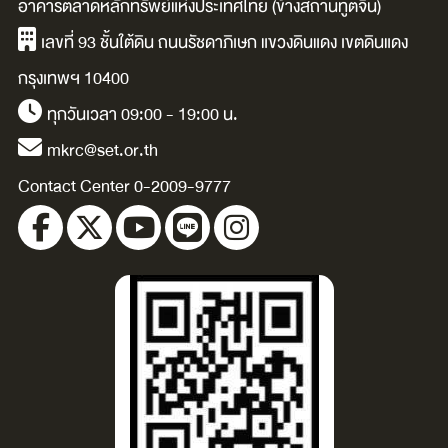
อาคารตลาดหลักทรัพย์แห่งประเทศไทย (ข้างสถานทูตจีน)
โครงการ คนอสัง
/
เลขที่ 93 ชั้นใต้ดิน ถนนรัชดาภิเษก แขวงดินแดง เขตดินแดง
หาฯ มือใหม่ / เทวิ
กรุงเทพฯ 10400
นทร์ บุพฤทธิ์.
ทุกวันเวลา 09:00 - 19:00 น.
mkrc@set.or.th
Contact Center 0-2009-9777