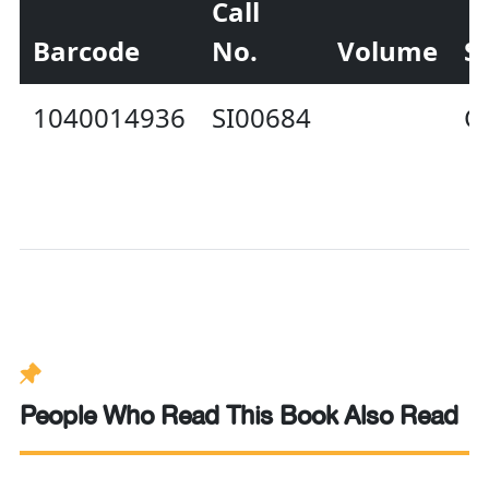
Call
Barcode
No.
Volume
S
1040014936
SI00684
C
People Who Read This Book Also Read