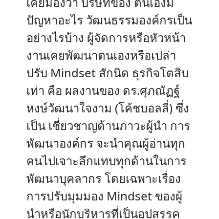
เคยมองว่า บริษัทของ ตนเองมี
ปัญหาอะไร วัฒนธรรมองค์กรเป็น
อย่างไรบ้าง ผู้จัดการหรือหัวหน้า
งานเคยพัฒนาตนเองหรือเปล่า
ปรับ Mindset สักนิด ธุรกิจโตสิบ
เท่า คือ ผลงานของ ดร.ศุภณัฏฐ์
หงษ์วัฒนาใจงาม (โค้ชบอลลี่) ซึ่ง
เป็น เชี่ยวชาญด้านภาวะผู้นํา การ
พัฒนาองค์กร จะนําคุณผู้อ่านทุก
คนไปเจาะลึกแทบทุกด้านในการ
พัฒนาบุคลากร โดยเฉพาะเรื่อง
การปรับมุมมอง Mindset ของผู้
นําหรือนักบริหารที่เป็นอุปสรรค