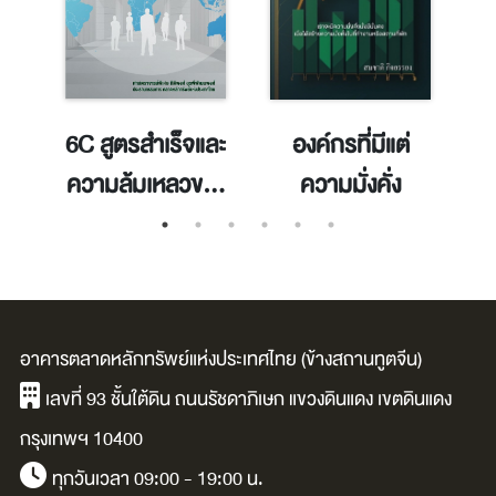
6C สูตรสำเร็จและ
องค์กรที่มีแต่
สู
ความล้มเหลวของ
ความมั่งคั่ง
ฝั
ธุรกิจครอบครัว
ไทย : ถอดบท
เรียนจากธุรกิจ
ครอบครัวระดับ
อาคารตลาดหลักทรัพย์แห่งประเทศไทย (ข้างสถานทูตจีน)
โลก
เลขที่ 93 ชั้นใต้ดิน ถนนรัชดาภิเษก แขวงดินแดง เขตดินแดง
กรุงเทพฯ 10400
ทุกวันเวลา 09:00 - 19:00 น.