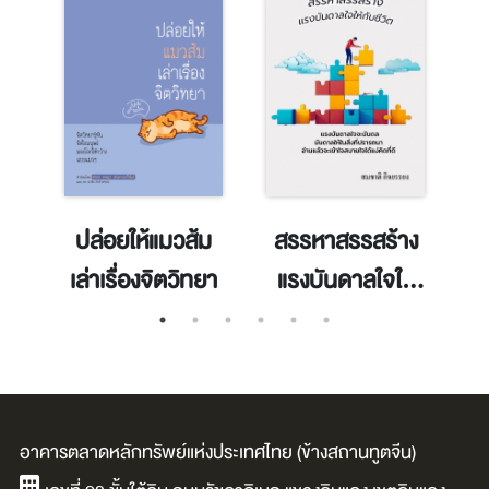
r
ปล่อยให้แมวส้ม
สรรหาสรรสร้าง
อ
01
เล่าเรื่องจิตวิทยา
แรงบันดาลใจให้
จ
้อย
กับชีวิต
อาคารตลาดหลักทรัพย์แห่งประเทศไทย (ข้างสถานทูตจีน)