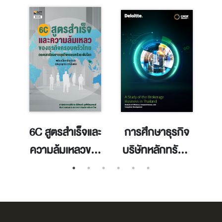
ปี
6C สูตรสำเร็จและ
การศึกษาธุรกิจ
ความล้มเหลวของ
บริษัทหลักทรัพย์
ธุรกิจครอบครัว
ในประเทศไทย:
w
ไทย : ถอดบท
การวิเคราะห์
ส
เรียนจากธุรกิจ
ประสิทธิภาพ
เ
ครอบครัวระดับ
ความสามารถใน